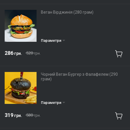
Веган Вірджинія (280 грам)
Параметри
286
520
грн.
грн.
Чорний Веган Бургер з Фалафелем (290
грам)
Параметри
319
580
грн.
грн.