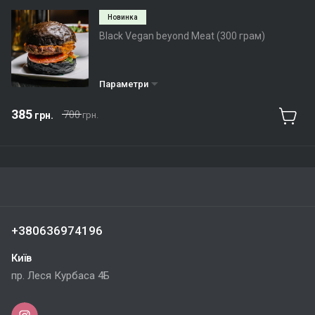
Новинка
Black Vegan beyond Meat (300 грам)
Параметри
385
700
грн.
грн.
+380636974196
Київ
пр. Леся Курбаса 4Б