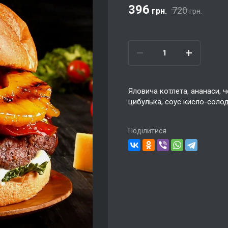
396
720
грн.
грн.
Яловича котлета, ананаси, 
цибулька, соус кисло-соло
Поділитися