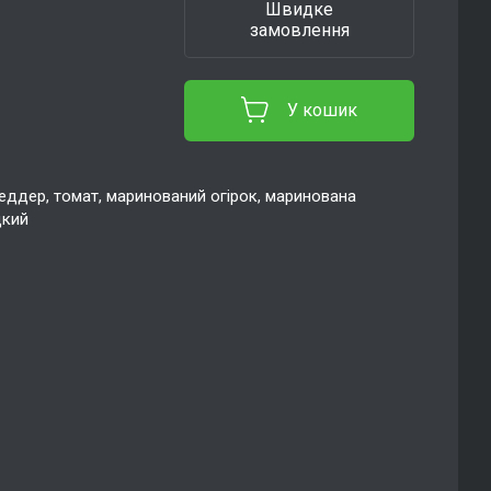
Швидке
замовлення
У кошик
чеддер, томат, маринований огірок, маринована
дкий