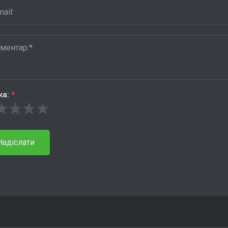
ка:
*
Надіслати