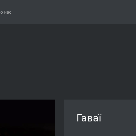
о нас
Гаваї