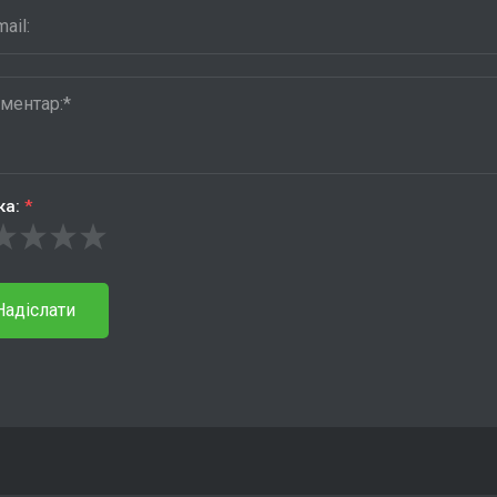
ка:
*
Надіслати