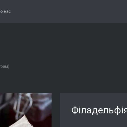
о нас
грам)
Філадельфі